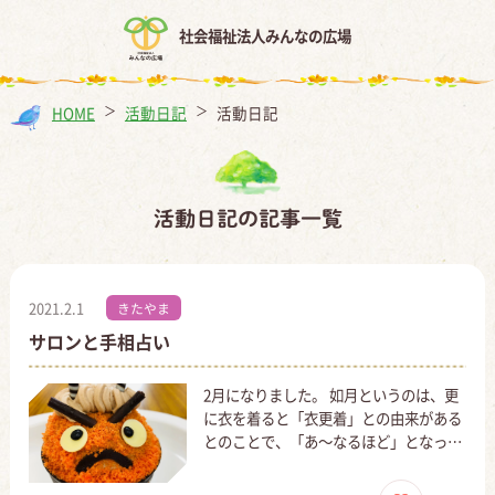
社会福祉法人みんなの広場
HOME
＞
活動日記
＞
活動日記
活動日記の記事一覧
2021.2.1
きたやま
サロンと手相占い
2月になりました。 如月というのは、更
に衣を着ると「衣更着」との由来がある
とのことで、「あ～なるほど」となっ…