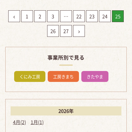
‹
1
2
3
…
22
23
24
25
›
26
27
事業所別で見る
くにみ工房
工房きまち
きたやま
2026年
4月(2)
1月(1)